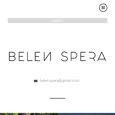
×
Español
belen.spera@gmail.com