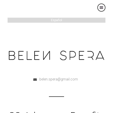
×
Español
belen.spera@gmail.com