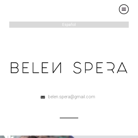
×
Español
belen.spera@gmail.com