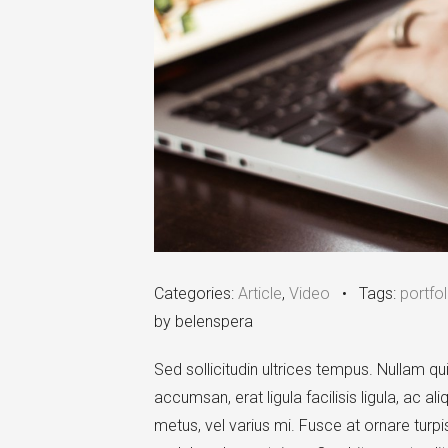
Categories:
Article
,
Video
•
Tags:
portfol
by belenspera
Sed sollicitudin ultrices tempus. Nullam 
accumsan, erat ligula facilisis ligula, ac 
metus, vel varius mi. Fusce at ornare turpis