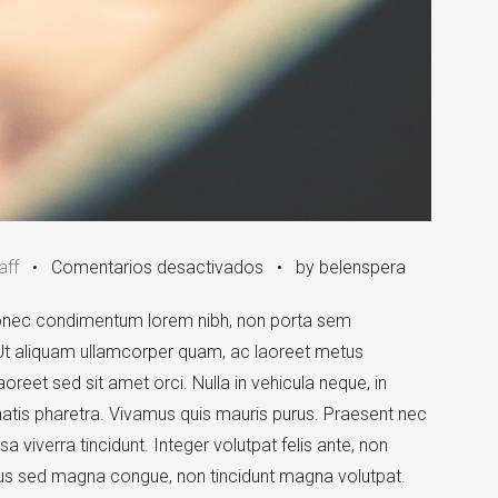
en
aff
•
Comentarios desactivados
•
by belenspera
Another
 Donec condimentum lorem nibh, non porta sem
Image
. Ut aliquam ullamcorper quam, ac laoreet metus
Post
laoreet sed sit amet orci. Nulla in vehicula neque, in
natis pharetra. Vivamus quis mauris purus. Praesent nec
 viverra tincidunt. Integer volutpat felis ante, non
tus sed magna congue, non tincidunt magna volutpat.