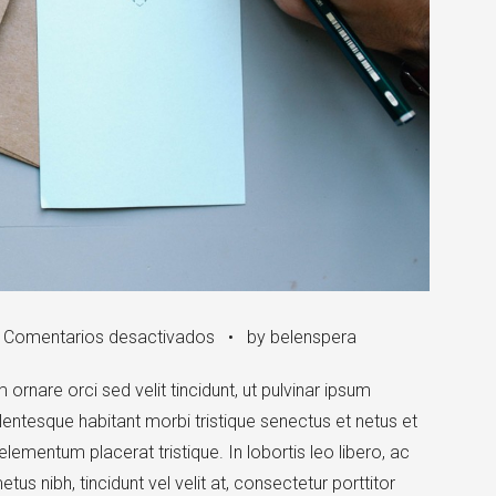
en
•
Comentarios desactivados
•
by belenspera
Horizontal
ornare orci sed velit tincidunt, ut pulvinar ipsum
Image
lentesque habitant morbi tristique senectus et netus et
mentum placerat tristique. In lobortis leo libero, ac
 nibh, tincidunt vel velit at, consectetur porttitor