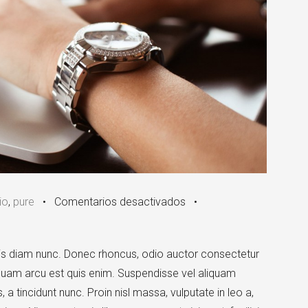
en
io
,
pure
•
Comentarios desactivados
•
Standard
Image
quis diam nunc. Donec rhoncus, odio auctor consectetur
Post
aliquam arcu est quis enim. Suspendisse vel aliquam
, a tincidunt nunc. Proin nisl massa, vulputate in leo a,