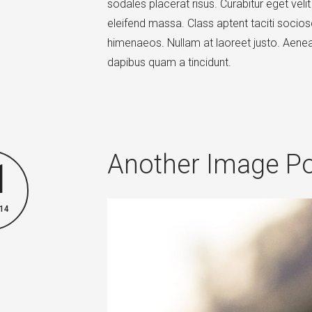
sodales placerat risus. Curabitur eget velit 
eleifend massa. Class aptent taciti socios
himenaeos. Nullam at laoreet justo. Aenea
dapibus quam a tincidunt.
Another Image Po
1
14