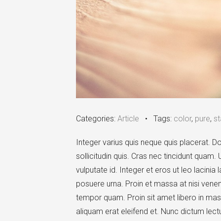
Categories:
Article
•
Tags:
color
,
pure
,
st
Integer varius quis neque quis placerat.
sollicitudin quis. Cras nec tincidunt quam
vulputate id. Integer et eros ut leo lacinia 
posuere urna. Proin et massa at nisi vene
tempor quam. Proin sit amet libero in massa
aliquam erat eleifend et. Nunc dictum lec