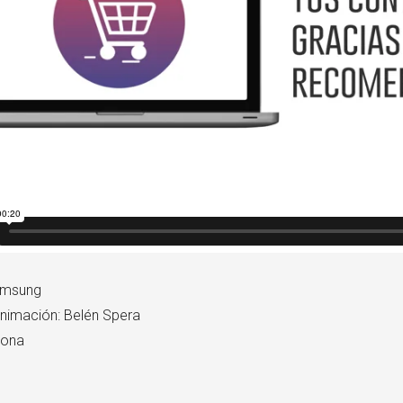
Samsung
Animación: Belén Spera
Xona